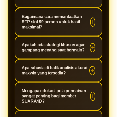
SUARA4D telah membangun
Bagaimana cara memanfaatkan
reputasi sebagai situs resmi yang
RTP slot 99 persen untuk hasil
mengutamakan keamanan serta
maksimal?
edukasi bagi penggunanya. Melalui
Memahami mekanisme RTP slot 99
sistem yang transparan, kami
Apakah ada strategi khusus agar
persen memerlukan pendekatan
memastikan setiap pemain
gampang menang saat bermain?
yang edukatif. Di platform ini, data
mendapatkan informasi yang valid
persentase tersebut disajikan secara
mengenai perkembangan ekosistem
Metode gampang menang di
Apa rahasia di balik analisis akurat
real-time agar Anda dapat
slot gacor 2026.
SUARA4D berfokus pada
maxwin yang tersedia?
melakukan analisis mandiri untuk
manajemen modal yang bijak serta
menentukan waktu bermain yang
pemahaman terhadap pola algoritma
Analisis akurat maxwin kami peroleh
memiliki potensi pengembalian
Mengapa edukasi pola permainan
terbaru. Kami menyediakan panduan
melalui pengolahan data riwayat
sangat penting bagi member
paling optimal.
lengkap yang membantu pemain
permainan yang mendalam. Dengan
SUARA4D?
memahami karakteristik setiap
menggabungkan statistik volatilitas
permainan sebelum mulai
Edukasi merupakan pilar utama
dan tren slot gacor 2026, SUARA4D