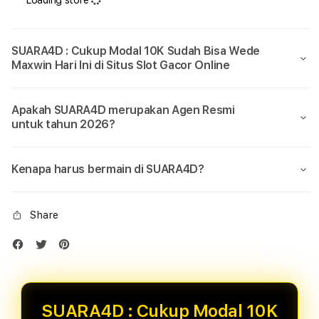
Loading store
SUARA4D : Cukup Modal 10K Sudah Bisa Wede
Maxwin Hari Ini di Situs Slot Gacor Online
Apakah SUARA4D merupakan Agen Resmi
untuk tahun 2026?
Kenapa harus bermain di SUARA4D?
Share
SUARA4D : Cukup Modal 10K