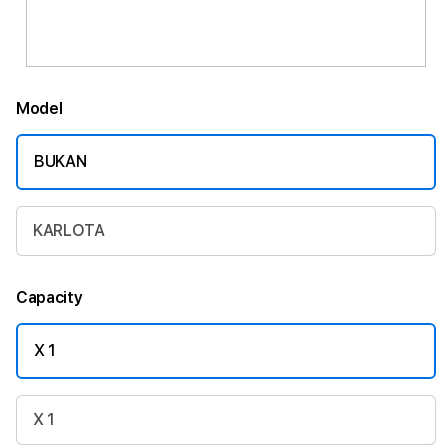
Model
BUKAN
KARLOTA
Capacity
X 1
X 1