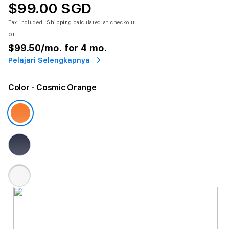
$99.00 SGD
Tax included.
Shipping
calculated at checkout.
or
$99.50
/mo. for 4 mo.
Pelajari Selengkapnya
Color
- Cosmic Orange