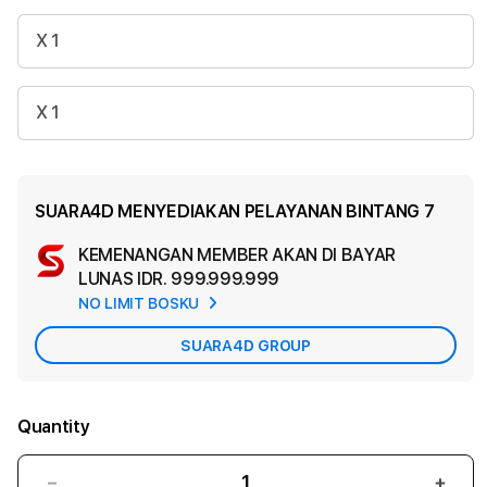
X 1
X 1
SUARA4D MENYEDIAKAN PELAYANAN BINTANG 7
KEMENANGAN MEMBER AKAN DI BAYAR
Ad
LUNAS
IDR. 999.999.999
App
NO LIMIT BOSKU
Car
SUARA4D GROUP
Quantity